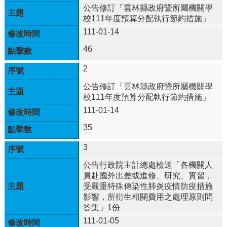
公告修訂「雲林縣政府暨所屬機關學
體
校111年度預算分配執行節約措施」
課
程
111-01-14
計
46
畫
2
115
學
公告修訂「雲林縣政府暨所屬機關學
年
校111年度預算分配執行節約措施」
度
111-01-14
學
生
35
總
量
3
管
公告行政院主計總處檢送「各機關人
制
員赴國外出差或進修、研究、實習，
辦
受嚴重特殊傳染性肺炎疫情防疫措施
法
影響，所衍生相關費用之處理原則問
115
答集」1份
年
111-01-05
度