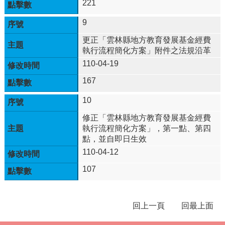
室
221
學
9
生
更正「雲林縣地方教育發展基金經費
各
執行流程簡化方案」附件之法規沿革
項
規
110-04-19
範
167
辦
法
10
學
修正「雲林縣地方教育發展基金經費
生
執行流程簡化方案」，第一點、第四
學
點，並自即日生效
習
110-04-12
專
區
107
校
務
E
回上一頁
回最上面
化