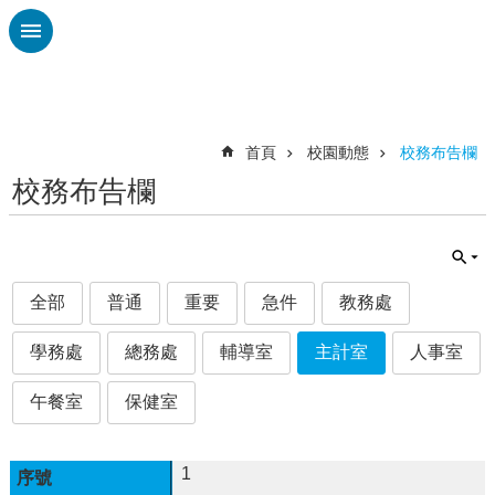
跳到主要內容區塊
進
階
搜
尋
首頁
校園動態
校務布告欄
校務布告欄
校
務
布
告
欄
全部
普通
重要
急件
教務處
雲
學務處
總務處
輔導室
主計室
人事室
林
縣
午餐室
保健室
教
育
處
1
總