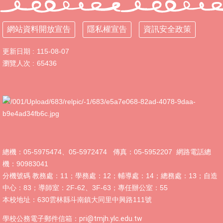
宣
導
網站資料開放宣告
專
隱私權宣告
資訊安全政策
區
更新日期
115-08-07
教
瀏覽人次
65436
職
員
系
統
防
疫
專
區
總機：05-5975474、05-5972474 傳真：05-5952207 網路電話總
機：90983041
資
分機號碼 教務處：11；學務處：12；輔導處：14；總務處：13；自造
訊
中心：83；導師室：2F-62、3F-63；專任辦公室：55
入
本校地址：630雲林縣斗南鎮大同里中興路111號
口
網
學校公務電子郵件信箱：
pri@tmjh.ylc.edu.tw
(差