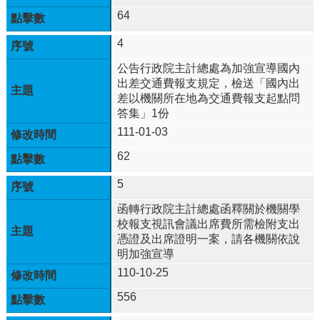
新
64
生
4
入
學
公告行政院主計總處為加強宣導國內
時
出差交通費報支規定，檢送「國內出
程
差以機關所在地為交通費報支起點問
答集」1份
115
美
111-01-03
術
62
班
招
5
生
&
函轉行政院主計總處函釋關於機關學
成
校報支視訊會議出席費所需檢附支出
果
憑證及出席證明一案，請各機關依說
展
明加強宣導
110-10-25
東
明
556
自
造