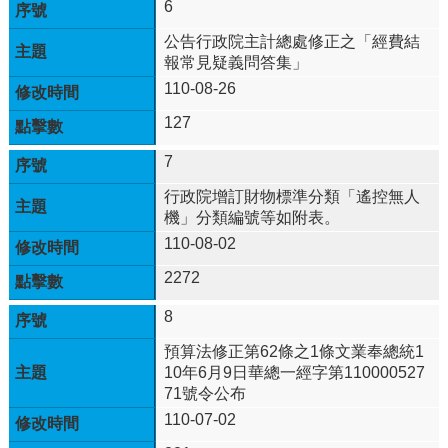
6
教
育
公告行政院主計總處修正之「經費結
及
報常見疑義問答集」
科
110-08-26
技
127
中
心
7
校
行政院增訂財物標準分類「遙控無人
園
機」分類編號等如附表。
動
110-08-02
態
2272
認
識
8
本
校
預算法修正第62條之1條文業奉總統1
10年6月9日華總一經字第110000527
行
71號令公布
政
110-07-02
處