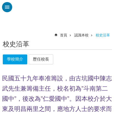
跳到主要內容區塊
進
階
搜
尋
首頁
認識本校
校史沿革
校史沿革
校
務
布
學校簡介
歷任校長
告
欄
民國五十九年奉准籌設，由古坑國中陳志
雲
林
武先生兼籌備主任，校名初為”斗南第二
縣
教
國中”，後改為”仁愛國中”。因本校介於大
育
處
東及明昌兩里之間，應地方人士的要求而
總