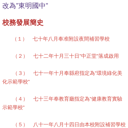
改為”東明國中”
體
課
程
校務發展簡史
計
畫
（１） 七十年八月奉准附設夜間補習學校
115
學
年
（２） 七十二年十月三十日”中正堂”落成啟用
度
學
生
（３） 七十一年十月奉縣府指定為”環境綠化美
總
化示範學校”
量
管
制
（４） 七十三年奉教育廳指定為”健康教育實驗
辦
法
示範學校”
115
年
（５） 八十一年八月十四日由本校附設補習學校
度