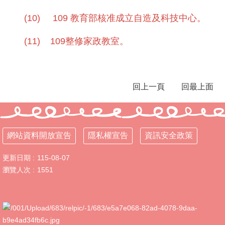
教
(10)
109
教育部核准成立自造及科技中心。
育
及
(11) 109整修家政教室。
科
技
中
心
回上一頁
回最上面
校
園
動
態
網站資料開放宣告
隱私權宣告
資訊安全政策
認
識
更新日期
115-08-07
本
瀏覽人次
1551
校
行
政
處