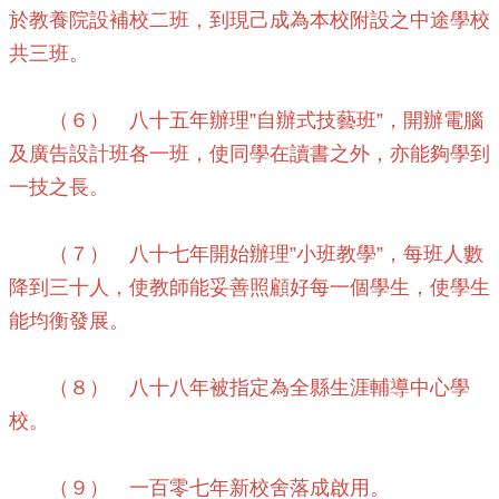
於教養院設補校二班，到現己成為本校附設之中途學校
新
生
共三班。
入
學
時
（６） 八十五年辦理”自辦式技藝班”，開辦電腦
程
及廣告設計班各一班，使同學在讀書之外，亦能夠學到
115
一技之長。
美
術
班
（７） 八十七年開始辦理”小班教學”，每班人數
招
降到三十人，使教師能妥善照顧好每一個學生，使學生
生
&
能均衡發展。
成
果
展
（８） 八十八年被指定為全縣生涯輔導中心學
校。
東
明
自
（９） 一百零七年新校舍落成啟用。
造