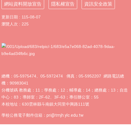
網站資料開放宣告
隱私權宣告
資訊安全政策
體
課
更新日期
115-08-07
程
瀏覽人次
計
225
畫
115
學
年
度
學
生
總機：05-5975474、05-5972474 傳真：05-5952207 網路電話總
總
機：90983041
量
管
分機號碼 教務處：11；學務處：12；輔導處：14；總務處：13；自造
制
中心：83；導師室：2F-62、3F-63；專任辦公室：55
辦
本校地址：630雲林縣斗南鎮大同里中興路111號
法
學校公務電子郵件信箱：
pri@tmjh.ylc.edu.tw
115
年
度