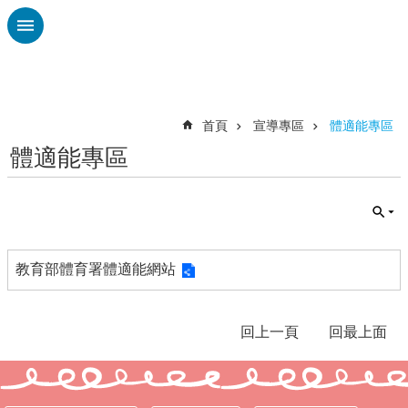
跳到主要內容區塊
進
階
搜
尋
首頁
宣導專區
體適能專區
體適能專區
校
務
布
告
欄
教育部體育署體適能網站
雲
林
縣
回上一頁
回最上面
教
育
處
總