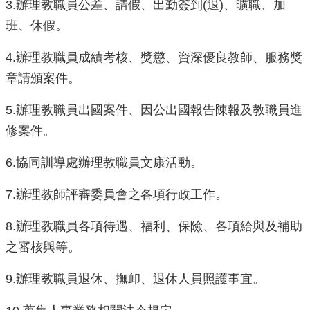
3.辦理教職員公差、請假、出勤簽到(退)、曠職、加
體
班、休假。
課
程
4.辦理教職員成績考核、獎懲、資深優良教師、服務獎
計
畫
章請頒案件。
115
5.辦理教職員出國案件、因公出國報告陳報及教職員進
學
年
修案件。
度
學
6.協同訓導處辦理教職員文康活動。
生
總
7.辦理教師評審委員會之各項行政工作。
量
管
8.辦理教職員各項待遇、福利、保險、各項給與及補助
制
辦
之審核與等。
法
9.辦理教職員退休、撫卹、退休人員照護事宜。
115
年
度