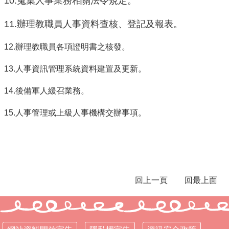
10.蒐集人事業務相關法令規定。
新
生
11.辦理教職員人事資料查核、登記及報表。
入
學
12.辦理教職員各項證明書之核發。
時
程
13.人事資訊管理系統資料建置及更新。
115
14.後備軍人緩召業務。
美
術
15.人事管理或上級人事機構交辦事項。
班
招
生
&
成
果
展
回上一頁
回最上面
東
明
自
造