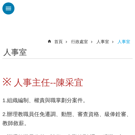
跳到主要內容區塊
進
階
搜
尋
首頁
行政處室
人事室
人事室
人事室
校
務
布
告
※
欄
人事主任--陳采宜
雲
林
1.組織編制、權責與職掌劃分案件。
縣
教
2.辦理教職員任免遷調、動態、審查資格、級俸銓審、
育
教師敘薪。
處
總