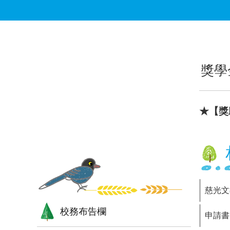
跳到主要內容區塊
:::
:::
獎學
★【獎
慈光文
校務布告欄
申請書