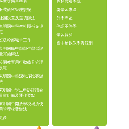
學生獎懲基準表
翰林雲端學院
服裝儀容管理規範
獎學金專區
社團設置及選填辦法
升學專區
東明國中學生社團補充規
停課不停學
定
學習資源
班級幹部職掌工作
國中補救教學資源網
東明國民中學學生學習評
量實施辦法
校園教育用行動載具管理
規範
東明國中整潔秩序比賽辦
法
東明國中學生申訴評議委
員會組織及運作要點
東明國中開放學校場所使
用管理收費辦法
更多...