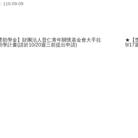
10-09-09
獎助學金】財團法人普仁青年關懷基金會大手拉
★【
學計畫(請於10/20週三前提出申請)
9/1