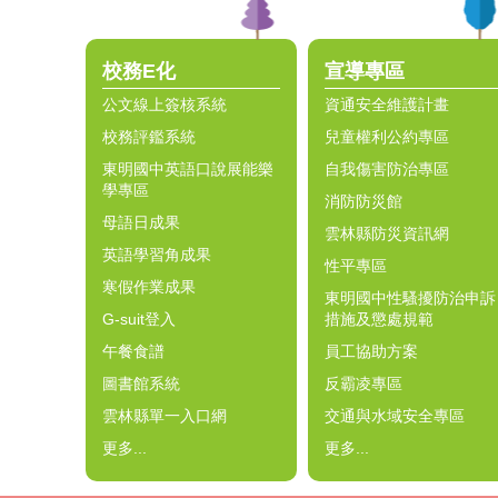
校務E化
宣導專區
公文線上簽核系統
資通安全維護計畫
校務評鑑系統
兒童權利公約專區
東明國中英語口說展能樂
自我傷害防治專區
學專區
消防防災館
母語日成果
雲林縣防災資訊網
英語學習角成果
性平專區
寒假作業成果
東明國中性騷擾防治申訴
G-suit登入
措施及懲處規範
午餐食譜
員工協助方案
圖書館系統
反霸凌專區
雲林縣單一入口網
交通與水域安全專區
更多...
更多...