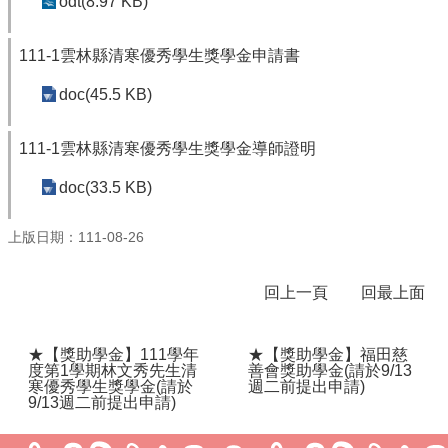
odt(8.97 KB)
體
課
111-1雲林縣清寒優秀學生獎學金申請書
程
計
doc(45.5 KB)
畫
115
111-1雲林縣清寒優秀學生獎學金導師證明
學
年
doc(33.5 KB)
度
學
上版日期：111-08-26
生
總
量
回上一頁
回最上面
管
制
辦
★【獎助學金】111學年
★【獎助學金】福田慈
法
度第1學期林文秀先生清
善會獎助學金(請於9/13
寒優秀學生獎學金(請於
週二前提出申請)
9/13週二前提出申請)
115
年
度