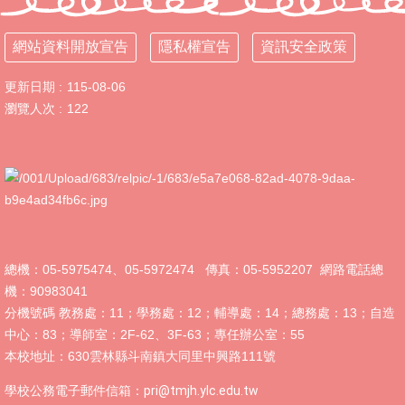
新
生
網站資料開放宣告
隱私權宣告
資訊安全政策
入
學
更新日期
115-08-06
時
瀏覽人次
122
程
115
美
術
班
招
生
&
總機：05-5975474、05-5972474 傳真：05-5952207 網路電話總
成
機：90983041
果
展
分機號碼 教務處：11；學務處：12；輔導處：14；總務處：13；自造
中心：83；導師室：2F-62、3F-63；專任辦公室：55
東
本校地址：630雲林縣斗南鎮大同里中興路111號
明
自
學校公務電子郵件信箱：
pri@tmjh.ylc.edu.tw
造