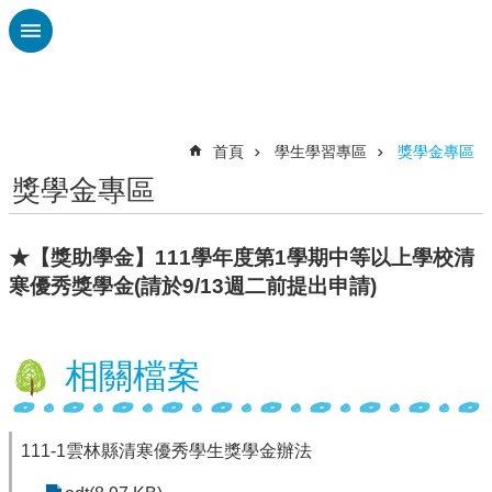
跳到主要內容區塊
進
階
搜
尋
首頁
學生學習專區
獎學金專區
獎學金專區
校
務
布
★【獎助學金】111學年度第1學期中等以上學校清
告
寒優秀獎學金(請於9/13週二前提出申請)
欄
雲
林
相關檔案
縣
教
育
處
111-1雲林縣清寒優秀學生獎學金辦法
總