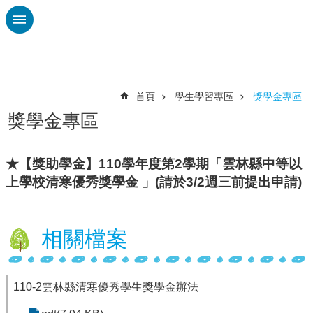
跳到主要內容區塊
進
階
搜
尋
首頁
學生學習專區
獎學金專區
獎學金專區
校
務
布
★【獎助學金】110學年度第2學期「雲林縣中等以
告
上學校清寒優秀獎學金 」(請於3/2週三前提出申請)
欄
雲
林
相關檔案
縣
教
育
處
110-2雲林縣清寒優秀學生獎學金辦法
總