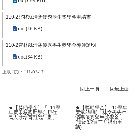
odt(7.94 KB)
體
課
110-2雲林縣清寒優秀學生獎學金申請書
程
計
doc(46 KB)
畫
115
110-2雲林縣清寒優秀學生獎學金導師證明
學
年
doc(34 KB)
度
學
上版日期：111-02-17
生
總
量
回上一頁
回最上面
管
制
辦
★【獎助學金】「111學
★【獎助學金】110學年
法
年度果核獎助學金原住
度第2學期「林文秀先生
民人才培育甄選計畫」
清寒優秀學生獎學金 」
(請於3/2週三前提出申
115
請)
年
度