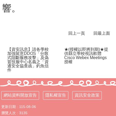
體
響。
課
程
計
畫
回上一頁
回最上面
115
學
年
【資安訊息】請各學校
★(授權以即將到期)★提
度
加強留意DDOS「分散
供縣立學校視訊軟體
學
式阻斷服務攻擊」及偽
Cisco Webex Meetings
冒技服中心名義之「資
授權
生
通安全協查函」釣魚信
總
件
量
管
制
辦
網站資料開放宣告
隱私權宣告
資訊安全政策
法
115
更新日期
115-08-06
年
瀏覽人次
3135
度