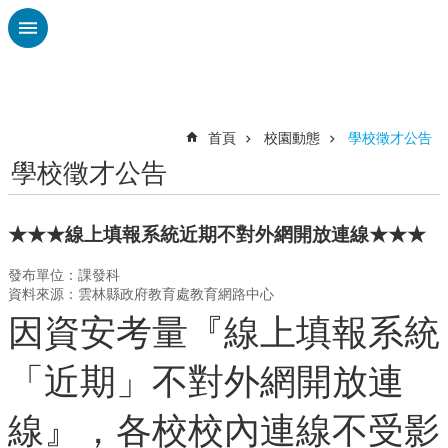
跳到主要內容區塊
進
階
搜
尋
首頁
校園動態
學校徵才公告
學校徵才公告
校
務
布
★★★線上填報系統近期不對外網開放連線★★★
告
欄
發布單位：課發科
資料來源：雲林縣政府教育處教育網路中心
雲
因資安考量『線上填報系統
林
縣
教
「近期」不對外網開放連
育
處
線』，各校校內連線不受影
總