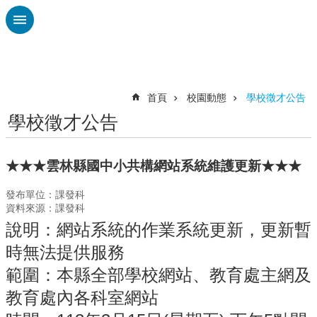
跳到主要內容區塊
進
階
搜
尋
首頁
校園動態
學校徵才公告
學校徵才公告
校
務
布
★★★雲林縣國中小共構網站系統維護更新★★★
告
欄
發布單位：課發科
資料來源：課發科
雲
說明：網站系統的作業系統更新，
更新暫
林
縣
時無法提供服務
教
範圍：本縣全部學校網站、教育處主網及
育
處
教育處內各科室網站
總