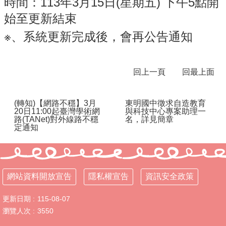
時間：113年3月15日(星期五) 下午5點開
體
始至更新結束
課
程
※、系統更新完成後，會再公告通知
計
畫
115
回上一頁
回最上面
學
年
度
(轉知)【網路不穩】3月
東明國中徵求自造教育
20日11:00起臺灣學術網
與科技中心專案助理一
學
路(TANet)對外線路不穩
名，詳見簡章
生
定通知
總
量
管
制
辦
網站資料開放宣告
隱私權宣告
資訊安全政策
法
更新日期
115-08-07
115
瀏覽人次
3550
年
度