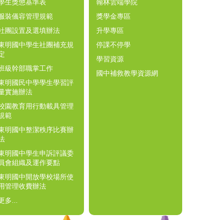
學生獎懲基準表
翰林雲端學院
服裝儀容管理規範
獎學金專區
社團設置及選填辦法
升學專區
東明國中學生社團補充規
停課不停學
定
學習資源
班級幹部職掌工作
國中補救教學資源網
東明國民中學學生學習評
量實施辦法
校園教育用行動載具管理
規範
東明國中整潔秩序比賽辦
法
東明國中學生申訴評議委
員會組織及運作要點
東明國中開放學校場所使
用管理收費辦法
更多...