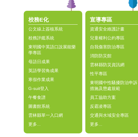
校務E化
宣導專區
公文線上簽核系統
資通安全維護計畫
校務評鑑系統
兒童權利公約專區
東明國中英語口說展能樂
自我傷害防治專區
學專區
消防防災館
母語日成果
雲林縣防災資訊網
英語學習角成果
性平專區
寒假作業成果
東明國中性騷擾防治申訴
G-suit登入
措施及懲處規範
午餐食譜
員工協助方案
圖書館系統
反霸凌專區
雲林縣單一入口網
交通與水域安全專區
更多...
更多...