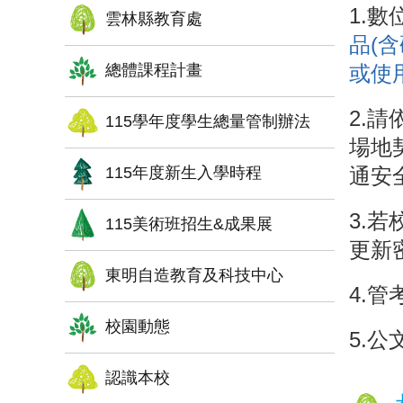
1.
雲林縣教育處
品(
總體課程計畫
或使
2.
115學年度學生總量管制辦法
場地
115年度新生入學時程
通安
3.
115美術班招生&成果展
更新
東明自造教育及科技中心
4.管
校園動態
5.
認識本校