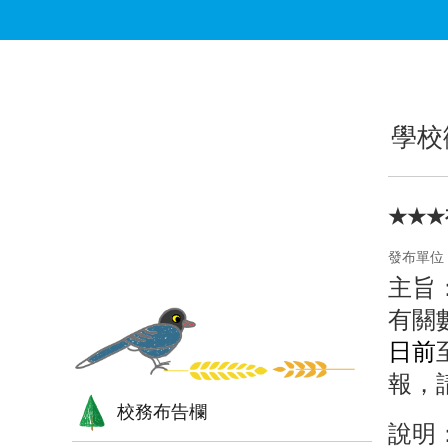
跳到主要內容區塊
:::
:::
學校
★★★
發布單位
主旨
有關
日前
報，
校務布告欄
說明