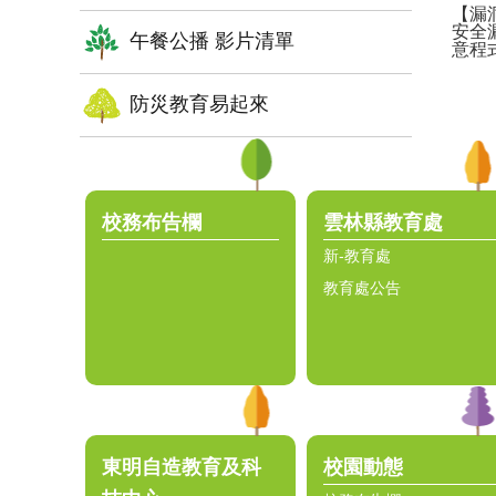
【漏洞預
安全漏
午餐公播 影片清單
意程
防災教育易起來
:::
校務布告欄
雲林縣教育處
新-教育處
教育處公告
東明自造教育及科
校園動態