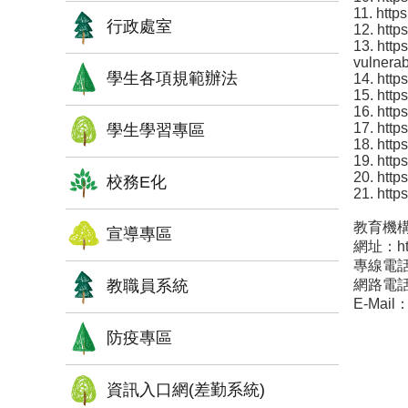
11. http
行政處室
12. http
13. http
vulnerab
學生各項規範辦法
14. http
15. http
16. http
17. http
學生學習專區
18. http
19. http
20. http
校務E化
21. htt
教育機
宣導專區
網址：https
專線電話：
教職員系統
網路電話：
E-Mail：
防疫專區
資訊入口網(差勤系統)