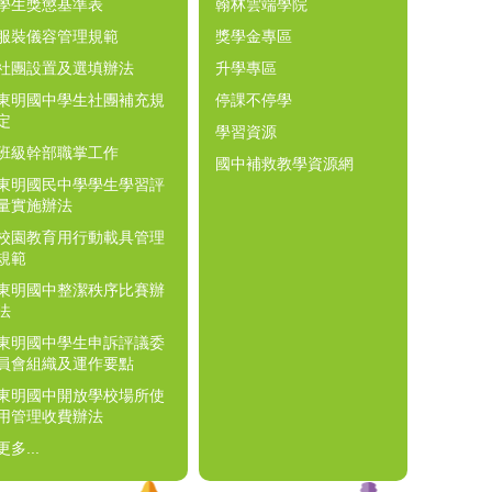
學生獎懲基準表
翰林雲端學院
服裝儀容管理規範
獎學金專區
社團設置及選填辦法
升學專區
東明國中學生社團補充規
停課不停學
定
學習資源
班級幹部職掌工作
國中補救教學資源網
東明國民中學學生學習評
量實施辦法
校園教育用行動載具管理
規範
東明國中整潔秩序比賽辦
法
東明國中學生申訴評議委
員會組織及運作要點
東明國中開放學校場所使
用管理收費辦法
更多...