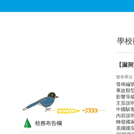
跳到主要內容區塊
:::
:::
學校
【漏洞
發布單位
發佈編
事故類
影響等
主旨說
中國駭
內容說
轉發國家資
校務布告欄
美國國安