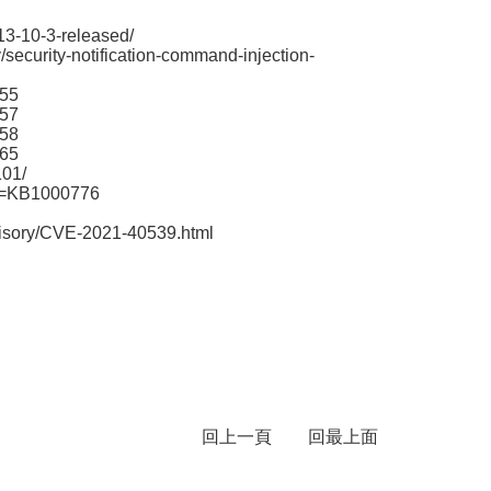
-13-10-3-released/
/security-notification-command-injection-
855
857
858
065
101/
cle=KB1000776
visory/CVE-2021-40539.html
回上一頁
回最上面