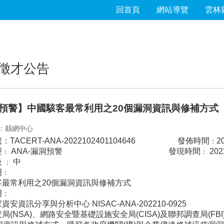
回首頁
網站導覽
雲林
徵才公告
預警】中國駭客最常利用之20個漏洞資訊與修補方式
：縣網中心
號
：
TACERT-ANA-2022102401104646 發佈時間
2
：
型
ANA-漏洞預警
發現時間
2022
：
：
級
中
：
明
：
客最常利用之20個漏洞資訊與修補方式
明
：
安資訊分享與分析中心 NISAC-ANA-202210-0925
局(NSA)、網路安全暨基礎設施安全局(CISA)及聯邦調查局(F