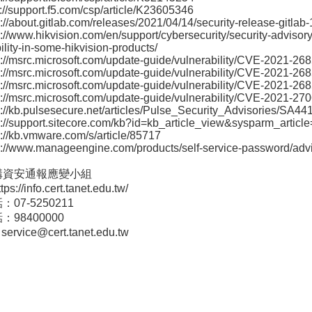
s://support.f5.com/csp/article/K23605346
s://about.gitlab.com/releases/2021/04/14/security-release-gitlab
s://www.hikvision.com/en/support/cybersecurity/security-advisory
ility-in-some-hikvision-products/
s://msrc.microsoft.com/update-guide/vulnerability/CVE-2021-26
s://msrc.microsoft.com/update-guide/vulnerability/CVE-2021-26
s://msrc.microsoft.com/update-guide/vulnerability/CVE-2021-26
s://msrc.microsoft.com/update-guide/vulnerability/CVE-2021-27
s://kb.pulsesecure.net/articles/Pulse_Security_Advisories/SA44
s://support.sitecore.com/kb?id=kb_article_view&sysparm_arti
s://kb.vmware.com/s/article/85717
ps://www.manageengine.com/products/self-service-password/ad
構資安通報應變小組
://info.cert.tanet.edu.tw/
07-5250211
98400000
service@cert.tanet.edu.tw