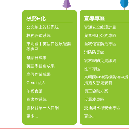
校務E化
宣導專區
公文線上簽核系統
資通安全維護計畫
校務評鑑系統
兒童權利公約專區
東明國中英語口說展能樂
自我傷害防治專區
學專區
消防防災館
母語日成果
雲林縣防災資訊網
英語學習角成果
性平專區
寒假作業成果
東明國中性騷擾防治申訴
G-suit登入
措施及懲處規範
午餐食譜
員工協助方案
圖書館系統
反霸凌專區
雲林縣單一入口網
交通與水域安全專區
更多...
更多...