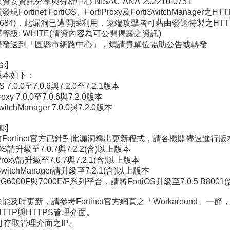
安資訊分享與分析中心 NISAC-ANA-202210-0751
現Fortinet FortiOS、FortiProxy及FortiSwitchMana
-40684)，此漏洞已遭開採利用，遠端攻擊者可藉由發送特製之H
等級: WHITE(情資內容為可公開揭露之資訊)
僅發送到「區縣市網路中心」，煩請貴單位協助公告或轉發
:]
版本如下：
OS 7.0.0至7.0.6與7.2.0至7.2.1版本
Proxy 7.0.0至7.0.6與7.2.0版本
SwitchManager 7.0.0與7.2.0版本
:]
Fortinet官方已針對此漏洞釋出更新程式，請各機關儘速進行
tiOS請升級至7.0.7與7.2.2(含)以上版本
tiProxy請升級至7.0.7與7.2.1(含)以上版本
tiSwitchManager請升級至7.2.1(含)以上版本
FG6000F與7000E/F系列平台，請將FortiOS升級至7.0.5 B800
能及時更新，請參考Fortinet官方網頁之「Workaround」
閉HTTP與HTTPS管理介面。
制可存取管理介面之IP。