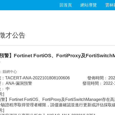
回首頁
網站導覽
雲林
徵才公告
】Fortinet FortiOS、FortiProxy及FortiSwi
)
：縣網中心
：TACERT-ANA-2022101808100606 發佈時間
202
：
型
ANA-漏洞預警
發現時間
2022-1
：
：
級
中
：
:]
】Fortinet FortiOS、FortiProxy及FortiSwitchMana
分驗證程序取得管理者權限，請儘速確認並進行更新或評估採取
:]