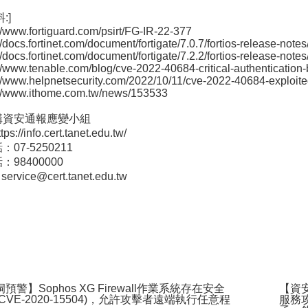
:]
://www.fortiguard.com/psirt/FG-IR-22-377
://docs.fortinet.com/document/fortigate/7.0.7/fortios-release-not
://docs.fortinet.com/document/fortigate/7.2.2/fortios-release-not
://www.tenable.com/blog/cve-2022-40684-critical-authentication-b
://www.helpnetsecurity.com/2022/10/11/cve-2022-40684-exploite
s://www.ithome.com.tw/news/153533
構資安通報應變小組
://info.cert.tanet.edu.tw/
07-5250211
98400000
service@cert.tanet.edu.tw
預警】Sophos XG Firewall作業系統存在安全
【資
CVE-2020-15504)，允許攻擊者遠端執行任意程
服務