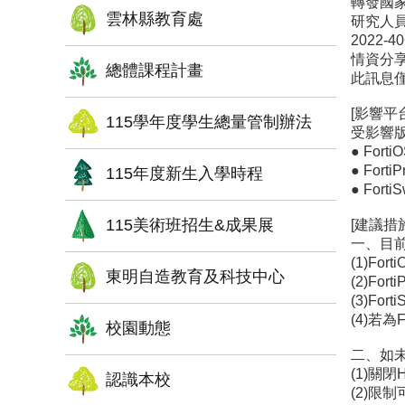
轉發國家資
雲林縣教育處
研究人員發
2022
情資分享
總體課程計畫
此訊息
[影響平台
115學年度學生總量管制辦法
受影響
● Forti
● Forti
115年度新生入學時程
● Forti
115美術班招生&成果展
[建議措施
一、目前
(1)For
東明自造教育及科技中心
(2)For
(3)For
(4)若為
校園動態
二、如未
(1)關
認識本校
(2)限