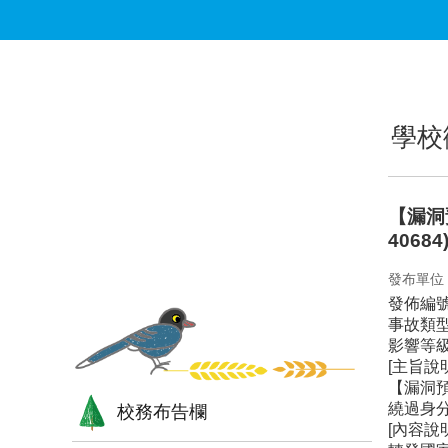
跳到主要內容區塊
:::
:::
學校
【漏洞預警
40684
發布單位
發佈編號
事故類
影響等
[主旨說明
【漏洞預警
繞過身
校務布告欄
[內容說明