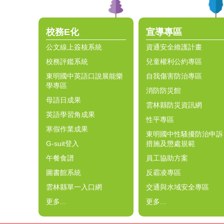
校務E化
宣導專區
公文線上簽核系統
資通安全維護計畫
校務評鑑系統
兒童權利公約專區
東明國中英語口說展能樂
自我傷害防治專區
學專區
消防防災館
母語日成果
雲林縣防災資訊網
英語學習角成果
性平專區
寒假作業成果
東明國中性騷擾防治申訴
G-suit登入
措施及懲處規範
午餐食譜
員工協助方案
圖書館系統
反霸凌專區
雲林縣單一入口網
交通與水域安全專區
更多...
更多...