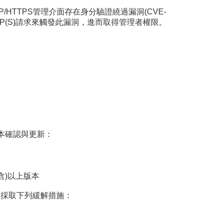
ger之HTTP/HTTPS管理介面存在身分驗證繞過漏洞(CVE-
TTP(S)請求來觸發此漏洞，進而取得管理者權限。
版本確認與更新：
1(含)以上版本
一節，採取下列緩解措施：