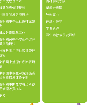
學生獎懲基準表
翰林雲端學院
服裝儀容管理規範
獎學金專區
社團設置及選填辦法
升學專區
東明國中學生社團補充規
停課不停學
定
學習資源
班級幹部職掌工作
國中補救教學資源網
東明國民中學學生學習評
量實施辦法
校園教育用行動載具管理
規範
東明國中整潔秩序比賽辦
法
東明國中學生申訴評議委
員會組織及運作要點
東明國中開放學校場所使
用管理收費辦法
更多...