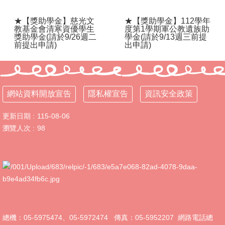
新
生
★【獎助學金】慈光文
★【獎助學金】112學年
教基金會清寒資優學生
度第1學期軍公教遺族助
入
獎助學金(請於9/26週二
學金(請於9/13週三前提
學
前提出申請)
出申請)
時
程
115
美
網站資料開放宣告
隱私權宣告
資訊安全政策
術
班
更新日期
115-08-06
招
瀏覽人次
98
生
&
成
果
展
東
明
自
總機：05-5975474、05-5972474 傳真：05-5952207 網路電話總
造