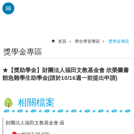
跳到主要內容區塊
進
階
搜
尋
首頁
學生學習專區
獎學金專區
獎學金專區
校
務
布
★【獎助學金】財團法人福田文教基金會 欣榮圖書
告
館急難學生助學金(請於10/16週一前提出申請)
欄
雲
林
相關檔案
縣
教
育
處
財團法人福田文教基金會 函
總