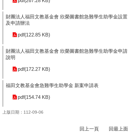
pdf(267.28 KB)
體
課
財團法人福田文教基金會 欣榮圖書館急難學生助學金設置
程
及申請辦法
計
畫
pdf(122.85 KB)
115
學
財團法人福田文教基金會 欣榮圖書館急難學生助學金申請
年
說明
度
學
pdf(172.27 KB)
生
總
福田文教基金會急難學生助學金 新案申請表
量
管
pdf(154.74 KB)
制
辦
法
上版日期：112-09-06
115
年
回上一頁
回最上面
度