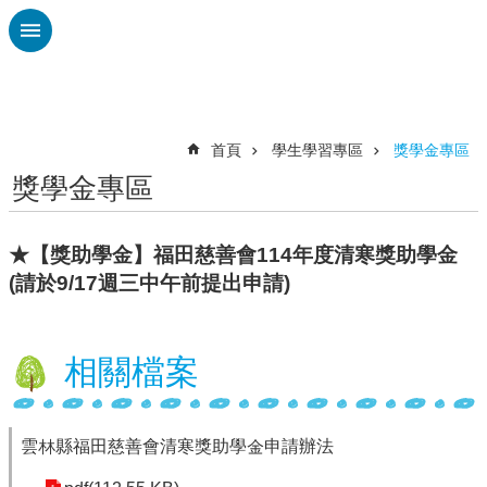
跳到主要內容區塊
進
階
搜
尋
首頁
學生學習專區
獎學金專區
獎學金專區
校
務
布
★【獎助學金】福田慈善會114年度清寒獎助學金
告
(請於9/17週三中午前提出申請)
欄
雲
林
相關檔案
縣
教
育
處
雲林縣福田慈善會清寒獎助學金申請辦法
總