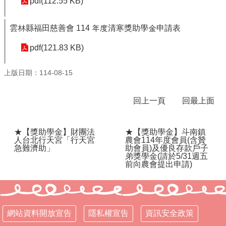
pdf(112.55 KB)
體
課
雲林縣福田慈善會 114 年度清寒獎助學金申請表
程
計
pdf(121.83 KB)
畫
115
上版日期：114-08-15
學
年
回上一頁
回最上面
度
學
生
★【獎助學金】財團法
★【獎助學金】斗南鎮
總
人台北行天宮「行天宮
農會114年度會員(含贊
量
急難濟助」
助會員)及優良存款戶子
管
弟獎學金(請於5/31週五
前向農會提出申請)
制
辦
法
115
網站資料開放宣告
隱私權宣告
資訊安全政策
年
度