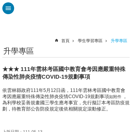
跳到主要內容區塊
進
階
搜
尋
首頁
學生學習專區
升學專區
升學專區
校
務
布
★★★ 111年雲林考區國中教育會考因應嚴重特殊
告
傳染性肺炎疫情COVID-19規劃事項
欄
雲
依雲林縣政府111年5月12日函，111年雲林考區國中教育會
林
考因應嚴重特殊傳染性肺炎疫情COVID-19規劃事項
，
如附件
縣
為利學校妥善規畫國三學生應考事宜，先行擬訂本考區防疫規
教
劃，
待教育
部公告防疫規定後依相關規定滾動修正。
育
處
總
上版日期：111-05-13