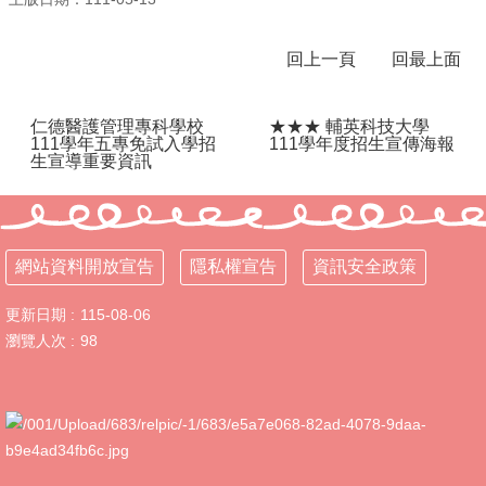
體
課
回上一頁
回最上面
程
計
畫
仁德醫護管理專科學校
★★★ 輔英科技大學
111學年五專免試入學招
111學年度招生宣傳海報
115
生宣導重要資訊
學
年
度
學
生
網站資料開放宣告
隱私權宣告
資訊安全政策
總
量
更新日期
115-08-06
管
瀏覽人次
98
制
辦
法
115
年
度