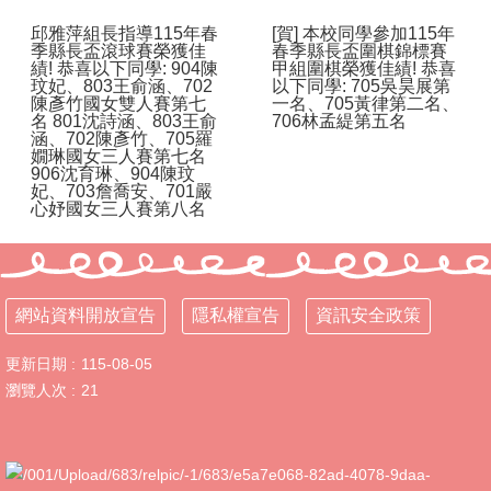
體
邱雅萍組長指導115年春
[賀] 本校同學參加115年
課
季縣長盃滾球賽榮獲佳
春季縣長盃圍棋錦標賽
程
績! 恭喜以下同學: 904陳
甲組圍棋榮獲佳績! 恭喜
玟妃、803王俞涵、702
以下同學: 705吳昊展第
計
陳彥竹國女雙人賽第七
一名、705黃律第二名、
畫
名 801沈詩涵、803王俞
706林孟緹第五名
涵、702陳彥竹、705羅
115
嫺琳國女三人賽第七名
906沈育琳、904陳玟
學
妃、703詹喬安、701嚴
年
心妤國女三人賽第八名
度
學
生
總
量
網站資料開放宣告
隱私權宣告
資訊安全政策
管
制
更新日期
115-08-05
辦
瀏覽人次
21
法
115
年
度