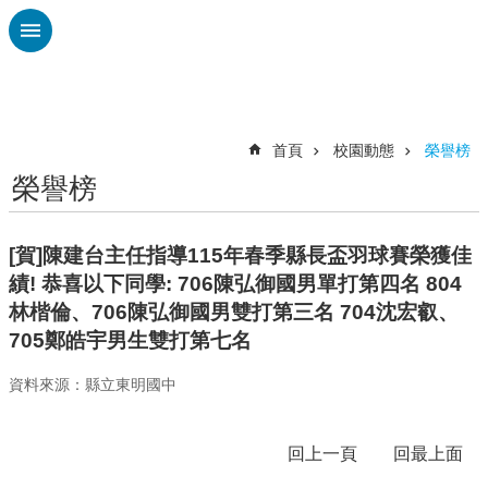
跳到主要內容區塊
進
階
搜
尋
首頁
校園動態
榮譽榜
榮譽榜
校
務
布
[賀]陳建台主任指導115年春季縣長盃羽球賽榮獲佳
告
績! 恭喜以下同學: 706陳弘御國男單打第四名 804
欄
林楷倫、706陳弘御國男雙打第三名 704沈宏叡、
雲
705鄭皓宇男生雙打第七名
林
縣
資料來源：縣立東明國中
教
育
處
回上一頁
回最上面
總