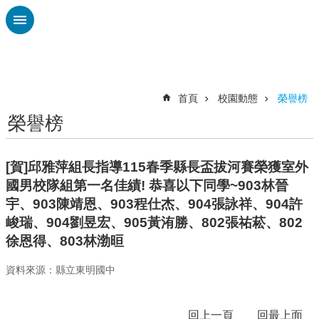
跳到主要內容區塊
進
階
搜
尋
首頁
校園動態
榮譽榜
榮譽榜
校
務
布
[賀]邱雅萍組長指導115春季縣長盃拔河賽榮獲室外
告
國男校隊組第一名佳績! 恭喜以下同學~903林晉
欄
宇、903陳靖恩、903程仕杰、904張詠祥、904許
雲
峻瑞、904劉昱宏、905黃洧勝、802張祐菘、802
林
徐恩得、803林渤晅
縣
教
資料來源：縣立東明國中
育
處
回上一頁
回最上面
總