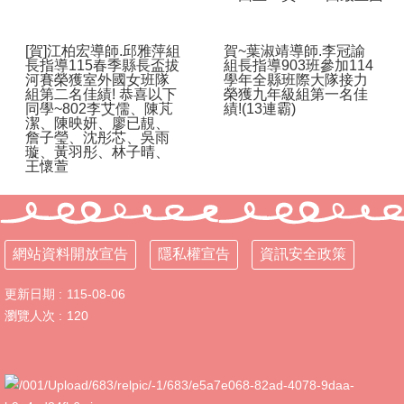
體
課
[賀]江柏宏導師.邱雅萍組
賀~葉淑靖導師.李冠諭
程
長指導115春季縣長盃拔
組長指導903班參加114
計
河賽榮獲室外國女班隊
學年全縣班際大隊接力
畫
組第二名佳績! 恭喜以下
榮獲九年級組第一名佳
同學~802李艾儒、陳芃
績!(13連霸)
潔、陳映妍、廖已靚、
115
詹子瑩、沈彤芯、吳雨
學
璇、黃羽彤、林子晴、
年
王懷萱
度
學
生
總
網站資料開放宣告
隱私權宣告
資訊安全政策
量
管
更新日期
115-08-06
制
辦
瀏覽人次
120
法
115
年
度