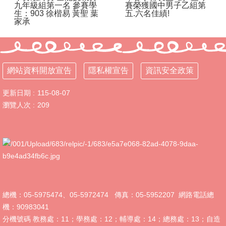
九年級組第一名 參賽學
賽榮獲國中男子乙組第
體
生：903 徐楷易 黃聖 葉
五.六名佳績!
課
家承
程
計
畫
網站資料開放宣告
隱私權宣告
資訊安全政策
115
學
年
更新日期
115-08-07
度
瀏覽人次
209
學
生
總
量
管
制
辦
法
總機：05-5975474、05-5972474 傳真：05-5952207 網路電話總
115
機：90983041
年
分機號碼 教務處：11；學務處：12；輔導處：14；總務處：13；自造
度