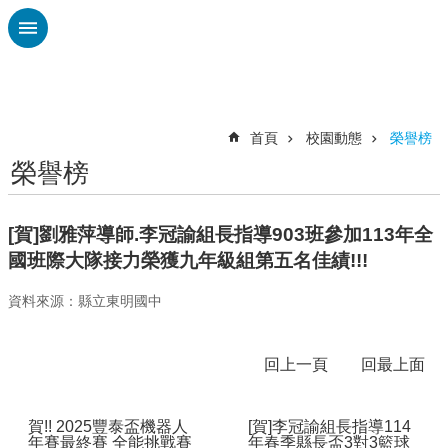
跳到主要內容區塊
進
階
搜
尋
首頁
校園動態
榮譽榜
榮譽榜
校
務
布
[賀]劉雅萍導師.李冠諭組長指導903班參加113年全
告
國班際大隊接力榮獲九年級組第五名佳績!!!
欄
資料來源：縣立東明國中
雲
林
縣
回上一頁
回最上面
教
育
處
賀!! 2025豐泰盃機器人
[賀]李冠諭組長指導114
年賽最終賽 全能挑戰賽
年春季縣長盃3對3籃球
總