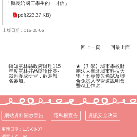
「縣長給國三學生的一封信」
體
課
pdf(223.37 KB)
程
計
上版日期：115-05-06
畫
115
回上一頁
回最上面
學
年
度
轉知雲林縣政府辦理115
★【升學】城市學校財
學
年度雲林好品辯論比賽-
團法人臺北城市科技大
生
裁判養成研習，歡迎報
學「五專優先免試及聯
總
名參加。
合免試入學管道說明會
暨AI工作坊」
量
管
制
辦
法
網站資料開放宣告
隱私權宣告
資訊安全政策
115
更新日期
115-08-07
年
度
瀏覽人次
64