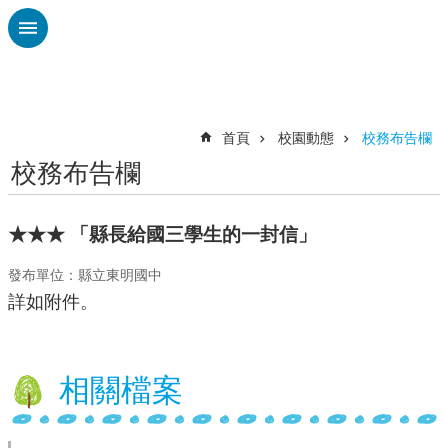
跳到主要內容區塊
進
階
搜
尋
首頁
校園動態
校務布告欄
校務布告欄
校
務
布
★★★ 「縣長給國三學生的一封信」
告
欄
發布單位：縣立東明國中
詳如附件。
雲
林
縣
教
相關檔案
育
處
總