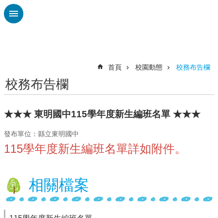
跳到主要內容區塊
進
階
搜
尋
首頁
校園動態
校務布告欄
校務布告欄
校
務
布
★★★ 東明國中115學年度新生編班名單 ★★★
告
欄
發布單位：縣立東明國中
115學年度新生編班名單詳如附件。
雲
林
縣
教
相關檔案
育
處
總