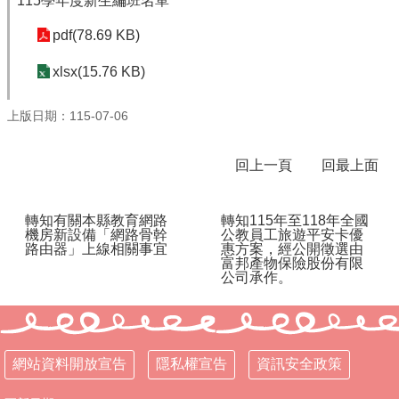
115學年度新生編班名單
體
pdf(78.69 KB)
課
程
xlsx(15.76 KB)
計
畫
上版日期：115-07-06
115
學
年
回上一頁
回最上面
度
學
生
轉知有關本縣教育網路
轉知115年至118年全國
機房新設備「網路骨幹
公教員工旅遊平安卡優
總
路由器」上線相關事宜
惠方案，經公開徵選由
量
富邦產物保險股份有限
管
公司承作。
制
辦
法
115
網站資料開放宣告
隱私權宣告
資訊安全政策
年
度