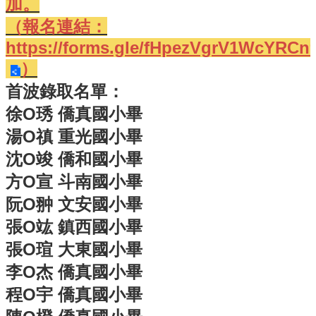
加。
體
（報名連結：
課
程
https://forms.gle/fHpezVgrV1WcYRCn
計
）
畫
首波錄取名單：
115
徐O琇 僑真國小畢
學
年
湯O禛 重光國小畢
度
沈O竣 僑和國小畢
學
生
方O宣 斗南國小畢
總
阮O翀 文安國小畢
量
管
張O竑 鎮西國小畢
制
辦
張O瑄 大東國小畢
法
李O杰 僑真國小畢
115
程O宇 僑真國小畢
年
度