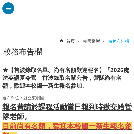
跳到主要內容區塊
進
階
搜
尋
首頁
校園動態
校務布告欄
校務布告欄
校
務
布
★【首波錄取名單、尚有名額歡迎報名】「2026魔
告
法英語夏令營」首波錄取名單公告，營隊尚有名
欄
額，歡迎本校國一新生報名參加。
雲
林
發布單位：縣立東明國中
縣
報名費請於課程活動當日報到時繳交給營
教
隊老師。
育
處
目前尚有名額，歡迎本校國一新生報名參
總