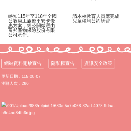
教
育
轉知115年至118年全國
請本校教育人員應完成
及
公教員工旅遊平安卡優
兒童權利公約研習
科
惠方案，經公開徵選由
富邦產物保險股份有限
技
公司承作。
中
心
校
園
網站資料開放宣告
隱私權宣告
資訊安全政策
動
態
更新日期
115-08-07
認
瀏覽人次
280
識
本
校
行
政
處