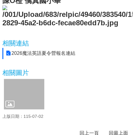
陳O橙 僑真國小畢
新
生
入
學
時
程
相關連結
115
2026魔法英語夏令營報名連結
美
術
班
相關圖片
招
生
&
成
果
展
東
上版日期：115-07-02
明
自
回上一頁
回最上面
造