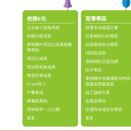
校務E化
宣導專區
公文線上簽核系統
資通安全維護計畫
校務評鑑系統
兒童權利公約專區
東明國中英語口說展能樂
自我傷害防治專區
學專區
消防防災館
母語日成果
雲林縣防災資訊網
英語學習角成果
性平專區
寒假作業成果
東明國中性騷擾防治申訴
G-suit登入
措施及懲處規範
午餐食譜
員工協助方案
圖書館系統
反霸凌專區
雲林縣單一入口網
交通與水域安全專區
更多...
更多...