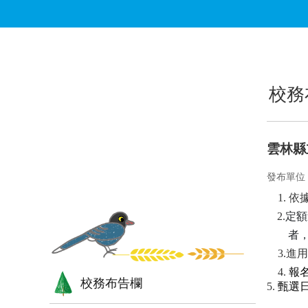
跳到主要內容區塊
:::
:::
校務
雲林縣
發布單位
1.
依
2.
定額
者
3.
進用
4.
報名
校務布告欄
5.
甄選日