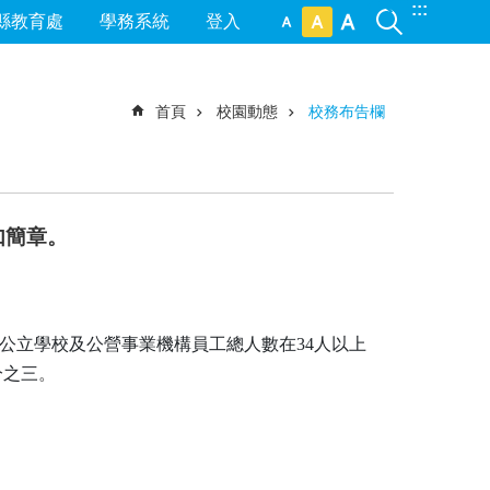
:::
縣教育處
學務系統
登入
首頁
校園動態
校務布告欄
如簡章。
公立學校及公營事業機構員工總人數在34人以上
分之三
。