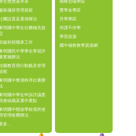
學生獎懲基準表
翰林雲端學院
服裝儀容管理規範
獎學金專區
社團設置及選填辦法
升學專區
東明國中學生社團補充規
停課不停學
定
學習資源
班級幹部職掌工作
國中補救教學資源網
東明國民中學學生學習評
量實施辦法
校園教育用行動載具管理
規範
東明國中整潔秩序比賽辦
法
東明國中學生申訴評議委
員會組織及運作要點
東明國中開放學校場所使
用管理收費辦法
更多...