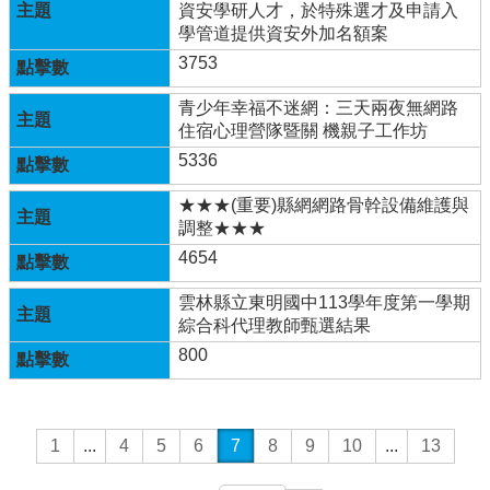
室
資安學研人才，於特殊選才及申請入
學管道提供資安外加名額案
學
3753
生
各
青少年幸福不迷網：三天兩夜無網路
項
住宿心理營隊暨關 機親子工作坊
規
範
5336
辦
法
★★★(重要)縣網網路骨幹設備維護與
調整★★★
學
4654
生
學
雲林縣立東明國中113學年度第一學期
習
綜合科代理教師甄選結果
專
800
區
校
務
E
1
...
4
5
6
7
8
9
10
...
13
化