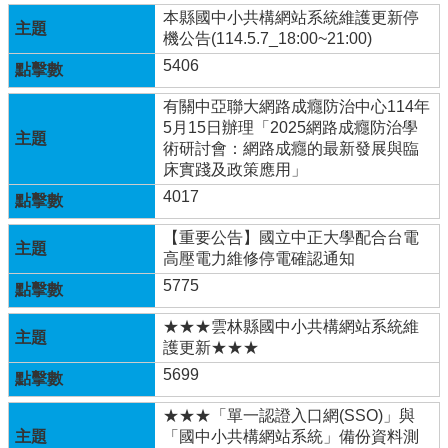
本縣國中小共構網站系統維護更新停
體
機公告(114.5.7_18:00~21:00)
課
程
5406
計
畫
有關中亞聯大網路成癮防治中心114年
5月15日辦理「2025網路成癮防治學
115
術研討會：網路成癮的最新發展與臨
學
床實踐及政策應用」
年
4017
度
學
【重要公告】國立中正大學配合台電
生
高壓電力維修停電確認通知
總
量
5775
管
★★★雲林縣國中小共構網站系統維
制
護更新★★★
辦
法
5699
115
★★★「單一認證入口網(SSO)」與
年
「國中小共構網站系統」備份資料測
度