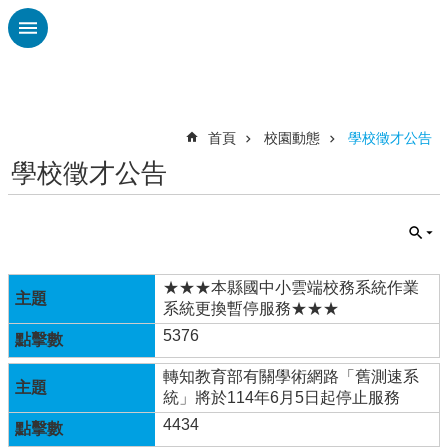
跳到主要內容區塊
進
階
搜
尋
首頁
校園動態
學校徵才公告
學校徵才公告
校
務
布
告
欄
★★★本縣國中小雲端校務系統作業
雲
系統更換暫停服務★★★
林
5376
縣
教
轉知教育部有關學術網路「舊測速系
育
統」將於114年6月5日起停止服務
處
4434
總