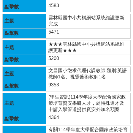
4583
教
育
雲林縣國中小共構網站系統維護更新
及
完成
科
技
5471
中
心
★★★雲林縣國中小共構網站系統維
護更新★★★
校
5200
園
動
文昌國小徵求代理代課教師 類別:英語
態
教師1名、視覺藝術教師1名
認
9353
識
本
(學生資訊)114學年度大學配合國家政
校
策培育資安學研人才，於特殊選才及
申請入學管道提供資安外加名額案
行
4364
政
處
有關114學年度大學配合國家政策培育