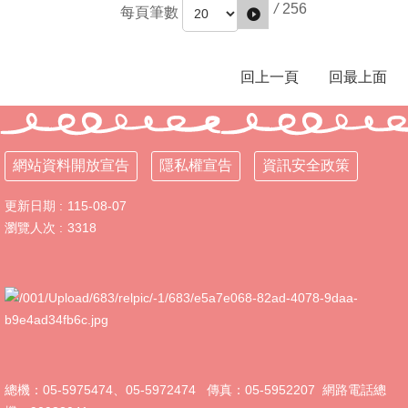
/
256
每頁筆數
宣
導
專
區
回上一頁
回最上面
教
職
員
系
網站資料開放宣告
隱私權宣告
資訊安全政策
統
更新日期
115-08-07
防
瀏覽人次
3318
疫
專
區
資
訊
入
口
網
總機：05-5975474、05-5972474 傳真：05-5952207 網路電話總
(差