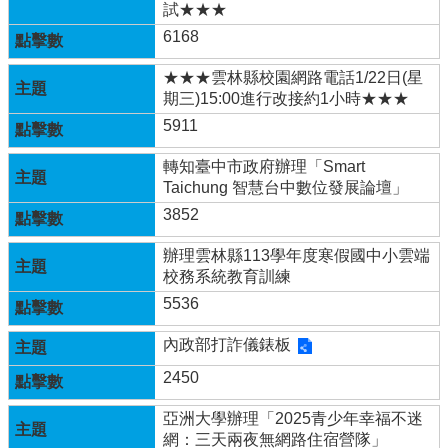
試★★★
新
6168
生
入
★★★雲林縣校園網路電話1/22日(星
學
期三)15:00進行改接約1小時★★★
時
程
5911
115
轉知臺中市政府辦理「Smart
美
Taichung 智慧台中數位發展論壇」
術
3852
班
招
辦理雲林縣113學年度寒假國中小雲端
生
校務系統教育訓練
&
成
5536
果
內政部打詐儀錶板
展
2450
東
明
亞洲大學辦理「2025青少年幸福不迷
自
網：三天兩夜無網路住宿營隊」
造